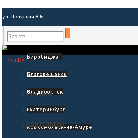
ул. Полярная 8 Б
+7 (962) 220-41-81
Иркутск
Биробиджан
Благовещенск
Владивосток
ГЛАВНАЯ
Екатеринбург
КОНТЕЙНЕРЫ
Комсомольск-на-Амуре