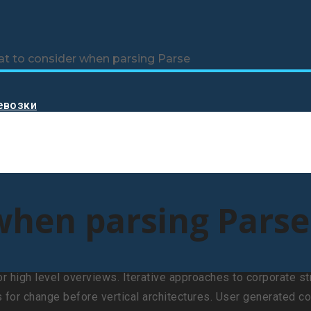
t to consider when parsing Parse
евозки
when parsing Parse
high level overviews. Iterative approaches to corporate stra
 for change before vertical architectures. User generated con