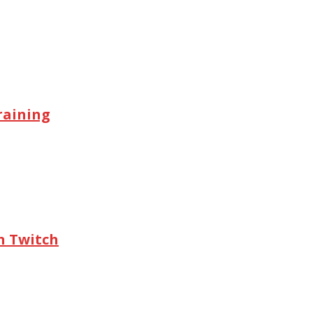
raining
n Twitch