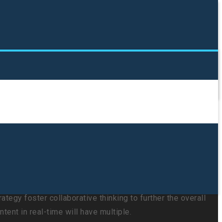
tegy foster collaborative thinking to further the overall
tent in real-time will have multiple.