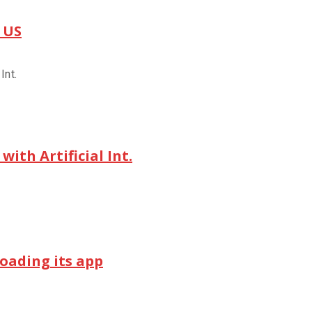
 US
ith Artificial Int.
oading its app